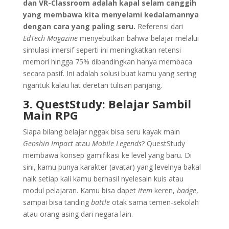
dan VR-Classroom adalah kapal selam canggih
yang membawa kita menyelami kedalamannya
dengan cara yang paling seru.
Referensi dari
EdTech Magazine
menyebutkan bahwa belajar melalui
simulasi imersif seperti ini meningkatkan retensi
memori hingga 75% dibandingkan hanya membaca
secara pasif. Ini adalah solusi buat kamu yang sering
ngantuk kalau liat deretan tulisan panjang.
3. QuestStudy: Belajar Sambil
Main RPG
Siapa bilang belajar nggak bisa seru kayak main
Genshin Impact
atau
Mobile Legends
? QuestStudy
membawa konsep gamifikasi ke level yang baru. Di
sini, kamu punya karakter (avatar) yang levelnya bakal
naik setiap kali kamu berhasil nyelesain kuis atau
modul pelajaran. Kamu bisa dapet
item
keren,
badge
,
sampai bisa tanding
battle
otak sama temen-sekolah
atau orang asing dari negara lain.