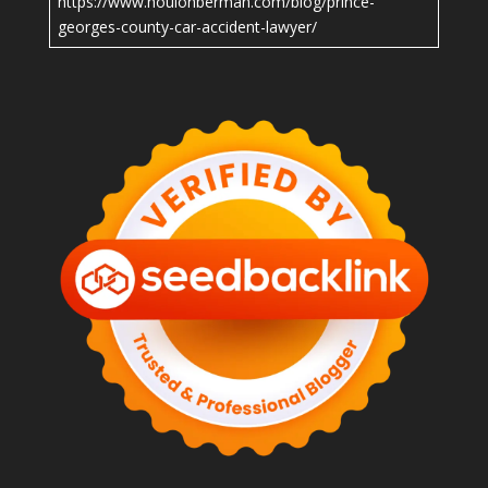
https://www.houlonberman.com/blog/prince-
georges-county-car-accident-lawyer/