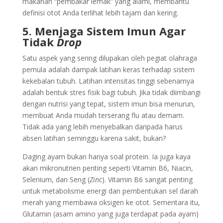
makanan “pembakar lemak” yang alami, membantu
definisi otot Anda terlihat lebih tajam dan kering.
5. Menjaga Sistem Imun Agar
Tidak
Drop
Satu aspek yang sering dilupakan oleh pegiat olahraga
pemula adalah dampak latihan keras terhadap sistem
kekebalan tubuh. Latihan intensitas tinggi sebenarnya
adalah bentuk stres fisik bagi tubuh. Jika tidak diimbangi
dengan nutrisi yang tepat, sistem imun bisa menurun,
membuat Anda mudah terserang flu atau demam.
Tidak ada yang lebih menyebalkan daripada harus
absen latihan seminggu karena sakit, bukan?
Daging ayam bukan hanya soal protein. Ia juga kaya
akan mikronutrien penting seperti Vitamin B6, Niacin,
Selenium, dan Seng (
Zinc
). Vitamin B6 sangat penting
untuk metabolisme energi dan pembentukan sel darah
merah yang membawa oksigen ke otot. Sementara itu,
Glutamin (asam amino yang juga terdapat pada ayam)