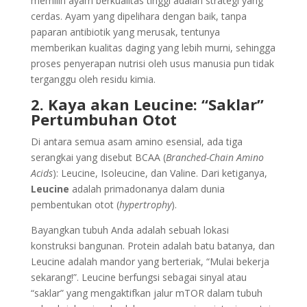
memilih ayam berkualitas tinggi adalah strategi yang
cerdas. Ayam yang dipelihara dengan baik, tanpa
paparan antibiotik yang merusak, tentunya
memberikan kualitas daging yang lebih murni, sehingga
proses penyerapan nutrisi oleh usus manusia pun tidak
terganggu oleh residu kimia.
2. Kaya akan Leucine: “Saklar”
Pertumbuhan Otot
Di antara semua asam amino esensial, ada tiga
serangkai yang disebut BCAA (
Branched-Chain Amino
Acids
): Leucine, Isoleucine, dan Valine. Dari ketiganya,
Leucine
adalah primadonanya dalam dunia
pembentukan otot (
hypertrophy
).
Bayangkan tubuh Anda adalah sebuah lokasi
konstruksi bangunan. Protein adalah batu batanya, dan
Leucine adalah mandor yang berteriak, “Mulai bekerja
sekarang!”. Leucine berfungsi sebagai sinyal atau
“saklar” yang mengaktifkan jalur mTOR dalam tubuh