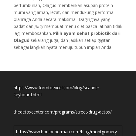
pertumbuhan, Olagud memberikan asupan protein
murni yang aman, lezat, dan mendukung performa
olahraga Anda secara maksimal. Dagingnya yang
padat dan
juicy
membuat menu diet pasca-latihan tidak
lagi membosankan.
Pilih ayam sehat probiotik dari
Olagud
sekarang juga, dan jadikan setiap gigitan
sebagai langkah nyata menuju tubuh impian Anda.
https://www.formtoexcel.com/blog/scanner-
keyboard.html
thedetoxcenter.com/programs/street-drug-detox/
https://www.houlonberman.com/blog/montgomery-