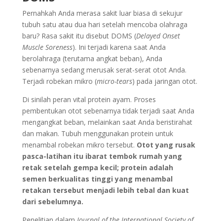
Pernahkah Anda merasa sakit luar biasa di sekujur
tubuh satu atau dua hari setelah mencoba olahraga
baru? Rasa sakit itu disebut DOMS (
Delayed Onset
Muscle Soreness
). Ini terjadi karena saat Anda
berolahraga (terutama angkat beban), Anda
sebenarnya sedang merusak serat-serat otot Anda.
Terjadi robekan mikro (
micro-tears
) pada jaringan otot.
Di sinilah peran vital protein ayam. Proses
pembentukan otot sebenarnya tidak terjadi saat Anda
mengangkat beban, melainkan saat Anda beristirahat
dan makan. Tubuh menggunakan protein untuk
menambal robekan mikro tersebut.
Otot yang rusak
pasca-latihan itu ibarat tembok rumah yang
retak setelah gempa kecil; protein adalah
semen berkualitas tinggi yang menambal
retakan tersebut menjadi lebih tebal dan kuat
dari sebelumnya.
Penelitian dalam
Journal of the International Society of